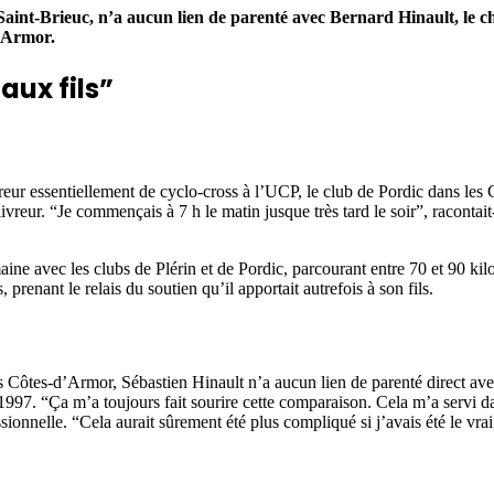
 à Saint-Brieuc, n’a aucun lien de parenté avec Bernard Hinault, l
d’Armor.
aux fils”
eur essentiellement de cyclo-cross à l’UCP, le club de Pordic dans les C
ivreur. “Je commençais à 7 h le matin jusque très tard le soir”, racontait
ne avec les clubs de Plérin et de Pordic, parcourant entre 70 et 90 kilo
prenant le relais du soutien qu’il apportait autrefois à son fils.
 Côtes-d’Armor, Sébastien Hinault n’a aucun lien de parenté direct ave
1997. “Ça m’a toujours fait sourire cette comparaison. Cela m’a servi d
ionnelle. “Cela aurait sûrement été plus compliqué si j’avais été le vrai