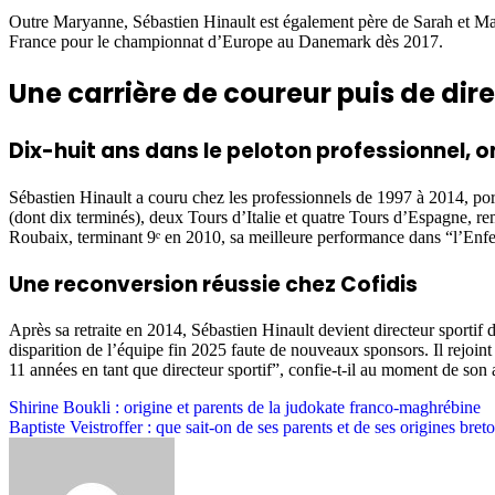
Outre Maryanne, Sébastien Hinault est également père de Sarah et Max
France pour le championnat d’Europe au Danemark dès 2017.
Une carrière de coureur puis de dir
Dix-huit ans dans le peloton professionnel, 
Sébastien Hinault a couru chez les professionnels de 1997 à 2014, po
(dont dix terminés), deux Tours d’Italie et quatre Tours d’Espagne, re
Roubaix, terminant 9ᵉ en 2010, sa meilleure performance dans “l’Enf
Une reconversion réussie chez Cofidis
Après sa retraite en 2014, Sébastien Hinault devient directeur sport
disparition de l’équipe fin 2025 faute de nouveaux sponsors. Il rejoint 
11 années en tant que directeur sportif”, confie-t-il au moment de son 
Post
Shirine Boukli : origine et parents de la judokate franco-maghrébine
Baptiste Veistroffer : que sait-on de ses parents et de ses origines bret
navigation