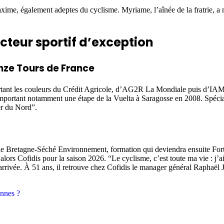
ime, également adeptes du cyclisme. Myriame, l’aînée de la fratrie, a 
ecteur sportif d’exception
onze Tours de France
rtant les couleurs du Crédit Agricole, d’AG2R La Mondiale puis d’IAM C
mportant notamment une étape de la Vuelta à Saragosse en 2008. Spécialis
er du Nord”.
if de Bretagne-Séché Environnement, formation qui deviendra ensuite For
alors Cofidis pour la saison 2026. “Le cyclisme, c’est toute ma vie : j’a
arrivée. À 51 ans, il retrouve chez Cofidis le manager général Raphaël J
onnes ?