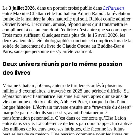
Le
3 juillet 2026
, dans un portrait croisé publié dans
LeParisien
entre Maxime Chattam et le footballeur Adrien Rabiot, la révélation
tombe de la manière la plus naturelle qui soit. Rabiot confie admirer
Olivier Norek. L’écrivain, amusé, répond alors qu’il transmettra le
compliment à cet auteur, dont l’éditrice n’est autre que sa compagne.
Trois mots suffisent. Quelques mois plus tôt, le 15 avril 2026, les
deux avaient déjà été photographiés souriants et complices lors de la
soirée de lancement du livre de Claude Onesta au Buddha-Bar à
Paris, sans que personne ne s’y arrête vraiment.
Deux univers réunis par la même passion
des livres
Maxime Chattam, 50 ans, auteur de thrillers écoulés à plusieurs
millions d’exemplaires, a traversé en 2025 une période difficile. Sa
séparation avec l’animatrice Faustine Bollaert, après quinze ans de
vie commune et deux enfants, Abbie et Peter, marque la fin d’une
longue histoire. L’écrivain traverse ensuite une “traversée du désert”
marquée par des deuils successifs, avant d’entamer une
transformation personnelle. C’est dans ce contexte qu’Elsa Lafon
entre dans sa vie. La cohérence de leurs parcours frappe : lui captive
des millions de lecteurs avec ses intrigues, elle façonne les futurs
best-sellers de sa maison. Une passion commune pour les livres qui