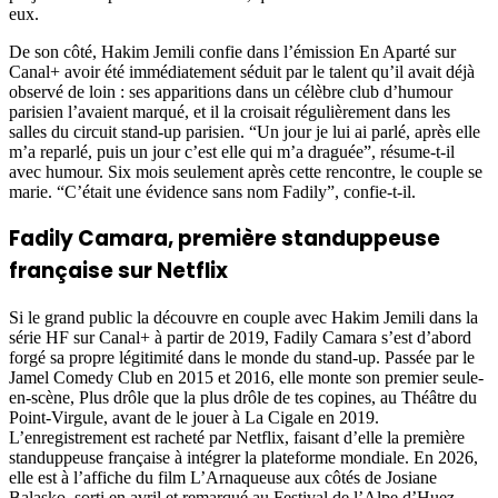
eux.
De son côté, Hakim Jemili confie dans l’émission En Aparté sur
Canal+ avoir été immédiatement séduit par le talent qu’il avait déjà
observé de loin : ses apparitions dans un célèbre club d’humour
parisien l’avaient marqué, et il la croisait régulièrement dans les
salles du circuit stand-up parisien. “Un jour je lui ai parlé, après elle
m’a reparlé, puis un jour c’est elle qui m’a draguée”, résume-t-il
avec humour. Six mois seulement après cette rencontre, le couple se
marie. “C’était une évidence sans nom Fadily”, confie-t-il.
Fadily Camara, première standuppeuse
française sur Netflix
Si le grand public la découvre en couple avec Hakim Jemili dans la
série HF sur Canal+ à partir de 2019, Fadily Camara s’est d’abord
forgé sa propre légitimité dans le monde du stand-up. Passée par le
Jamel Comedy Club en 2015 et 2016, elle monte son premier seule-
en-scène, Plus drôle que la plus drôle de tes copines, au Théâtre du
Point-Virgule, avant de le jouer à La Cigale en 2019.
L’enregistrement est racheté par Netflix, faisant d’elle la première
standuppeuse française à intégrer la plateforme mondiale. En 2026,
elle est à l’affiche du film L’Arnaqueuse aux côtés de Josiane
Balasko, sorti en avril et remarqué au Festival de l’Alpe d’Huez.