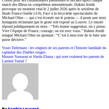
Connu pour ses commentaires passionnés et décalés après chaque
match des Bleus en compétition internationale, Hakim Jemili
provoque un moment viral le 2 juillet 2026 après le seizième de
finale France-Suède (3-0). Face à la bicyclette spectaculaire de
Michael Olise — qui s’est écrasée sur le poteau — il poste une story
Instagram réclamant que le geste soit exposé au Louvre. Le musée
répond publiquement en story : “Très bonne suggestion, on y pense.
Vive l’équipe de France, courage, on est avec vous.” Hakim Jemili
retague Michael Olise en ajoutant : “C’est à mon tour de te faire une
passe décisive.”
Post
Youri Tielemans : les origines de ses parents et l’histoire familiale du
capitaine des Diables rouges
navigation
Mounir Nasraoui et Sheila Ebana : qui sont vraiment les parents de
Lamine Yamal ?
By
Sophie Laurent