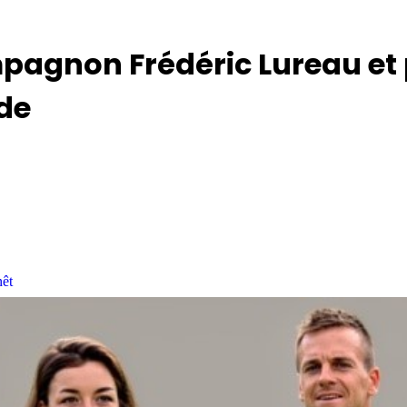
gnon Frédéric Lureau et po
de
êt