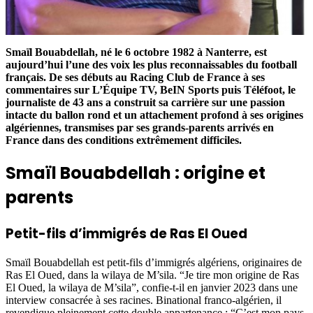
Smaïl Bouabdellah, né le 6 octobre 1982 à Nanterre, est
aujourd’hui l’une des voix les plus reconnaissables du football
français. De ses débuts au Racing Club de France à ses
commentaires sur L’Équipe TV, BeIN Sports puis Téléfoot, le
journaliste de 43 ans a construit sa carrière sur une passion
intacte du ballon rond et un attachement profond à ses origines
algériennes, transmises par ses grands-parents arrivés en
France dans des conditions extrêmement difficiles.
Smaïl Bouabdellah : origine et
parents
Petit-fils d’immigrés de Ras El Oued
Smaïl Bouabdellah est petit-fils d’immigrés algériens, originaires de
Ras El Oued, dans la wilaya de M’sila. “Je tire mon origine de Ras
El Oued, la wilaya de M’sila”, confie-t-il en janvier 2023 dans une
interview consacrée à ses racines. Binational franco-algérien, il
revendique pleinement cette double appartenance : “C’est mon pays