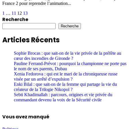
France 2 pour reprendre l’animation...
Posts
1
…
11
12
13
Recherche
pagination
Recherche
Articles Récents
Sophie Brocas : que sait-on de la vie privée de la préfète au
cœur des incendies de Gironde ?
Pauline Ferrand-Prévot : pourquoi la championne ne porte pas
le nom de ses parents, Dubau
Xenia Fedorova : qui est le mari de la chroniqueuse russe
visée par un arrêté d’expulsion ?
Enki Bilal : que sait-on de la femme qui partage la vie du
créateur de la Trilogie Nikopol ?
Sebti Khadimallah : parcours, origines et vie privée du
commandant devenu la voix de la Sécurité civile
Vous avez manqué