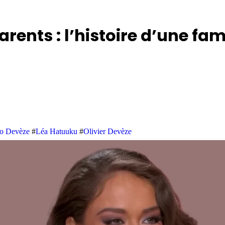
rents : l’histoire d’une fa
o Devèze
#
Léa Hatuuku
#
Olivier Devèze