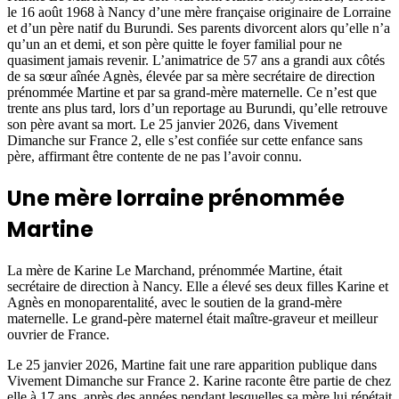
le 16 août 1968 à Nancy d’une mère française originaire de Lorraine
et d’un père natif du Burundi. Ses parents divorcent alors qu’elle n’a
qu’un an et demi, et son père quitte le foyer familial pour ne
quasiment jamais revenir. L’animatrice de 57 ans a grandi aux côtés
de sa sœur aînée Agnès, élevée par sa mère secrétaire de direction
prénommée Martine et par sa grand-mère maternelle. Ce n’est que
trente ans plus tard, lors d’un reportage au Burundi, qu’elle retrouve
son père avant sa mort. Le 25 janvier 2026, dans Vivement
Dimanche sur France 2, elle s’est confiée sur cette enfance sans
père, affirmant être contente de ne pas l’avoir connu.
Une mère lorraine prénommée
Martine
La mère de Karine Le Marchand, prénommée Martine, était
secrétaire de direction à Nancy. Elle a élevé ses deux filles Karine et
Agnès en monoparentalité, avec le soutien de la grand-mère
maternelle. Le grand-père maternel était maître-graveur et meilleur
ouvrier de France.
Le 25 janvier 2026, Martine fait une rare apparition publique dans
Vivement Dimanche sur France 2. Karine raconte être partie de chez
elle à 17 ans, après des années pendant lesquelles sa mère lui répétait