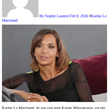
By Sophie Laurent
Feb 9, 2026
#
Karine Le
Marchand
Karine Le Marchand, de son vrai nom Karine Mfayokurera, est née