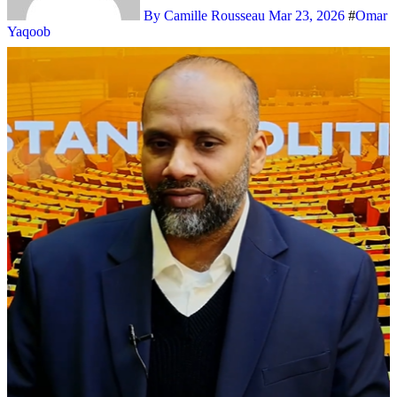
By Camille Rousseau
Mar 23, 2026
#
Omar
Yaqoob