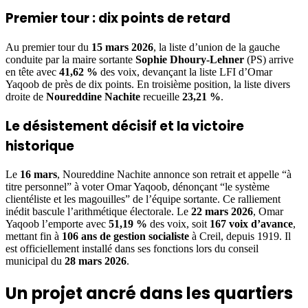
Premier tour : dix points de retard
Au premier tour du
15 mars 2026
, la liste d’union de la gauche
conduite par la maire sortante
Sophie Dhoury-Lehner
(PS) arrive
en tête avec
41,62 %
des voix, devançant la liste LFI d’Omar
Yaqoob de près de dix points. En troisième position, la liste divers
droite de
Noureddine Nachite
recueille
23,21 %
.
Le désistement décisif et la victoire
historique
Le
16 mars
, Noureddine Nachite annonce son retrait et appelle “à
titre personnel” à voter Omar Yaqoob, dénonçant “le système
clientéliste et les magouilles” de l’équipe sortante. Ce ralliement
inédit bascule l’arithmétique électorale. Le
22 mars 2026
, Omar
Yaqoob l’emporte avec
51,19 %
des voix, soit
167 voix d’avance
,
mettant fin à
106 ans de gestion socialiste
à Creil, depuis 1919. Il
est officiellement installé dans ses fonctions lors du conseil
municipal du
28 mars 2026
.
Un projet ancré dans les quartiers