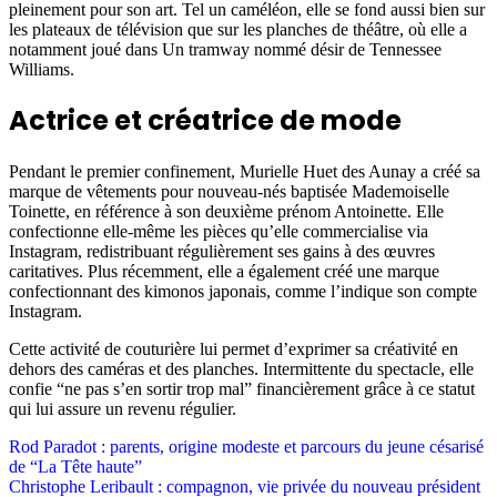
pleinement pour son art. Tel un caméléon, elle se fond aussi bien sur
les plateaux de télévision que sur les planches de théâtre, où elle a
notamment joué dans Un tramway nommé désir de Tennessee
Williams.
Actrice et créatrice de mode
Pendant le premier confinement, Murielle Huet des Aunay a créé sa
marque de vêtements pour nouveau-nés baptisée Mademoiselle
Toinette, en référence à son deuxième prénom Antoinette. Elle
confectionne elle-même les pièces qu’elle commercialise via
Instagram, redistribuant régulièrement ses gains à des œuvres
caritatives. Plus récemment, elle a également créé une marque
confectionnant des kimonos japonais, comme l’indique son compte
Instagram.
Cette activité de couturière lui permet d’exprimer sa créativité en
dehors des caméras et des planches. Intermittente du spectacle, elle
confie “ne pas s’en sortir trop mal” financièrement grâce à ce statut
qui lui assure un revenu régulier.
Post
Rod Paradot : parents, origine modeste et parcours du jeune césarisé
de “La Tête haute”
navigation
Christophe Leribault : compagnon, vie privée du nouveau président