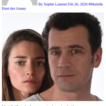
By Sophie Laurent
Feb 26, 2026
#
Murielle
Huet des Aunay