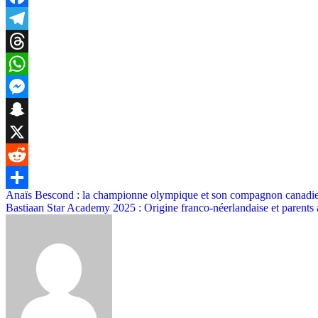
Facebook
Telegram
Threads
WhatsApp
Messenger
Snapchat
X
Reddit
Post
Anaïs Bescond : la championne olympique et son compagnon canad
Share
Bastiaan Star Academy 2025 : Origine franco-néerlandaise et parents
navigation