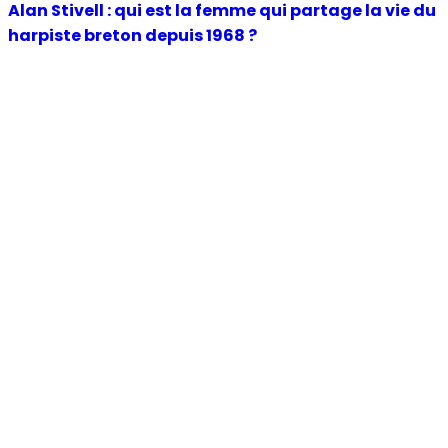
Alan Stivell : qui est la femme qui partage la vie du
harpiste breton depuis 1968 ?
Politique
Sophie Brocas : que sait-on de la vie privée de la
préfète au cœur des incendies de Gironde ?
Sport
Pauline Ferrand-Prévot : pourquoi la championne
ne porte pas le nom de ses parents, Dubau
Actu Stars
Le média people de référence. Toute l'actualité des personnalités
publiques françaises et internationales : vie privée, famille, scoops