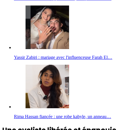
Yassir Zabiri : mariage avec l'influenceuse Farah El…
Rima Hassan fiancée : une robe kabyle, un anneau…