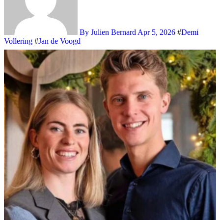
By Julien Bernard
Apr 5, 2026
#
Demi
Vollering
#
Jan de Voogd