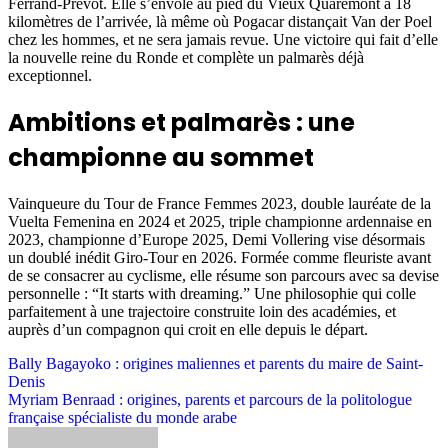
Ferrand-Prévot. Elle s’envole au pied du Vieux Quaremont à 18
kilomètres de l’arrivée, là même où Pogacar distançait Van der Poel
chez les hommes, et ne sera jamais revue. Une victoire qui fait d’elle
la nouvelle reine du Ronde et complète un palmarès déjà
exceptionnel.
Ambitions et palmarès : une
championne au sommet
Vainqueure du Tour de France Femmes 2023, double lauréate de la
Vuelta Femenina en 2024 et 2025, triple championne ardennaise en
2023, championne d’Europe 2025, Demi Vollering vise désormais
un doublé inédit Giro-Tour en 2026. Formée comme fleuriste avant
de se consacrer au cyclisme, elle résume son parcours avec sa devise
personnelle : “It starts with dreaming.” Une philosophie qui colle
parfaitement à une trajectoire construite loin des académies, et
auprès d’un compagnon qui croit en elle depuis le départ.
Post
Bally Bagayoko : origines maliennes et parents du maire de Saint-
Denis
navigation
Myriam Benraad : origines, parents et parcours de la politologue
française spécialiste du monde arabe