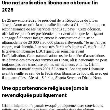
Une naturalisation libanaise obtenue fin
2025
Le 25 novembre 2025, le président de la République du Liban
Joseph Aoun accorde la nationalité libanaise à Gianni Infantino, en
reconnaissance de ses “services rendus au pays”. Cette décision,
officialisée par décret présidentiel, intervient alors que le dirigeant
s’engage à financer intégralement la construction d’un stade
ultramoderne de 20 000 à 30 000 places à Beyrouth. “Je ne l’ai pas
encore, mais bientôt. J’en suis très fier et très heureux”, confiait-il à
la télévision libanaise LBCI quelques semaines avant
l’officialisation. Cette naturalisation suscite la colère d’associations
de défense des droits des femmes au Liban, où la nationalité ne peut
toujours pas être transmise par les mères à leurs enfants. Gianni
Infantino est marié depuis 2001 à Leena Al Ashqar, une Libanaise
ayant travaillé au sein de la Fédération libanaise de football, avec qui
il a quatre filles : Alessia, Sabrina, Shanïa Serena et Dhalia Nora.
Une appartenance religieuse jamais
revendiquée publiquement
Gianni Infantino n’a jamais évoqué publiquement ses convictions
religieuses. Ses origines familiales, ancrées dans des régions