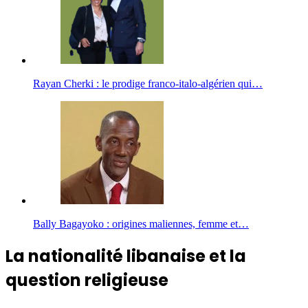
Rayan Cherki : le prodige franco-italo-algérien qui…
Bally Bagayoko : origines maliennes, femme et…
La nationalité libanaise et la
question religieuse