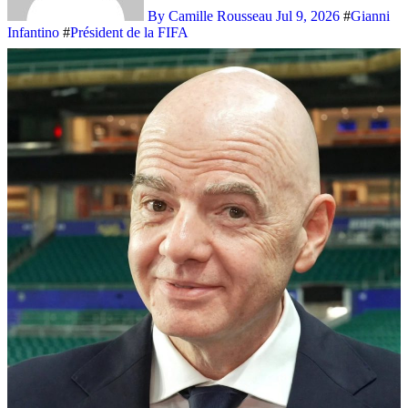
By Camille Rousseau
Jul 9, 2026
#
Gianni
Infantino
#
Président de la FIFA