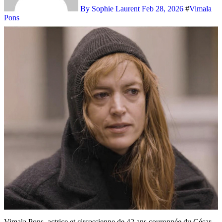
By Sophie Laurent
Feb 28, 2026
#
Vimala
Pons
Vimala Pons, actrice et circassienne de 42 ans couronnée du César