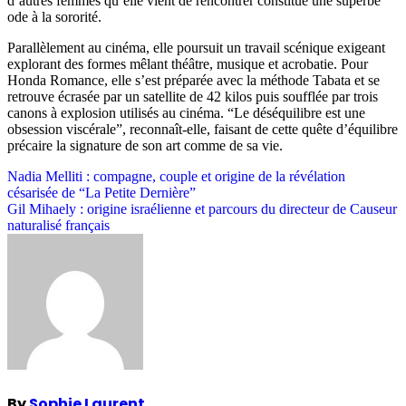
d’autres femmes qu’elle vient de rencontrer constitue une superbe
ode à la sororité.
Parallèlement au cinéma, elle poursuit un travail scénique exigeant
explorant des formes mêlant théâtre, musique et acrobatie. Pour
Honda Romance, elle s’est préparée avec la méthode Tabata et se
retrouve écrasée par un satellite de 42 kilos puis soufflée par trois
canons à explosion utilisés au cinéma. “Le déséquilibre est une
obsession viscérale”, reconnaît-elle, faisant de cette quête d’équilibre
précaire la signature de son art comme de sa vie.
Post
Nadia Melliti : compagne, couple et origine de la révélation
césarisée de “La Petite Dernière”
navigation
Gil Mihaely : origine israélienne et parcours du directeur de Causeur
naturalisé français
By
Sophie Laurent