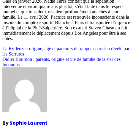
Gala en janvier 2026, Nadia Farès confiait que la séparation,
intervenue environ quatre ans plus tôt, s’était faite dans le respect
mutuel et que tous deux restaient profondément attachés à leur
famille. Le 11 avril 2026, l’actrice est retrouvée inconsciente dans la
piscine du complexe sportif Blanche à Paris et transportée d’urgence
à l’hôpital de la Pitié-Salpêtrière. Son ex-mari Steven Chasman fait
immédiatement le déplacement depuis Los Angeles pour être à ses
côtés.
Post
La Rvfleuze : origine, âge et parcours du rappeur parisien révélé par
les Serrures
navigation
Didier Bourdon : parents, origine et vie de famille de la star des
Inconnus
By
Sophie Laurent