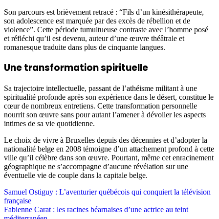
Son parcours est brièvement retracé : “Fils d’un kinésithérapeute,
son adolescence est marquée par des excès de rébellion et de
violence”. Cette période tumultueuse contraste avec l’homme posé
et réfléchi qu’il est devenu, auteur d’une œuvre théâtrale et
romanesque traduite dans plus de cinquante langues.
Une transformation spirituelle
Sa trajectoire intellectuelle, passant de l’athéisme militant à une
spiritualité profonde après son expérience dans le désert, constitue le
cœur de nombreux entretiens. Cette transformation personnelle
nourrit son œuvre sans pour autant l’amener à dévoiler les aspects
intimes de sa vie quotidienne.
Le choix de vivre à Bruxelles depuis des décennies et d’adopter la
nationalité belge en 2008 témoigne d’un attachement profond à cette
ville qu’il célèbre dans son œuvre. Pourtant, même cet enracinement
géographique ne s’accompagne d’aucune révélation sur une
éventuelle vie de couple dans la capitale belge.
Post
Samuel Ostiguy : L’aventurier québécois qui conquiert la télévision
française
navigation
Fabienne Carat : les racines béarnaises d’une actrice au teint
méditerranéen