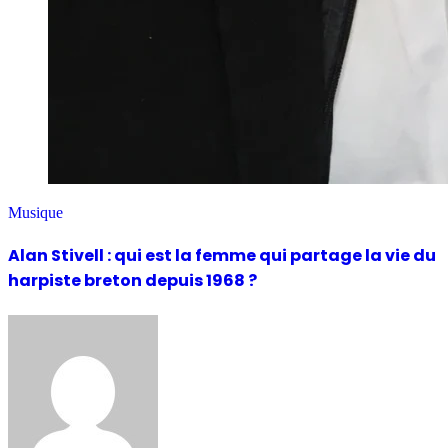
Musique
Alan Stivell : qui est la femme qui partage la vie du
harpiste breton depuis 1968 ?