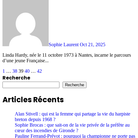
Sophie Laurent
Oct 21, 2025
Linda Hardy, née le 11 octobre 1973 à Nantes, incarne le parcours
d’une jeune Française...
Posts
1
…
38
39
40
…
42
Recherche
pagination
Recherche
Articles Récents
Alan Stivell : qui est la femme qui partage la vie du harpiste
breton depuis 1968 ?
Sophie Brocas : que sait-on de la vie privée de la préfète au
cœur des incendies de Gironde ?
Pauline Ferrand-Prévot : pourquoi la championne ne porte pas