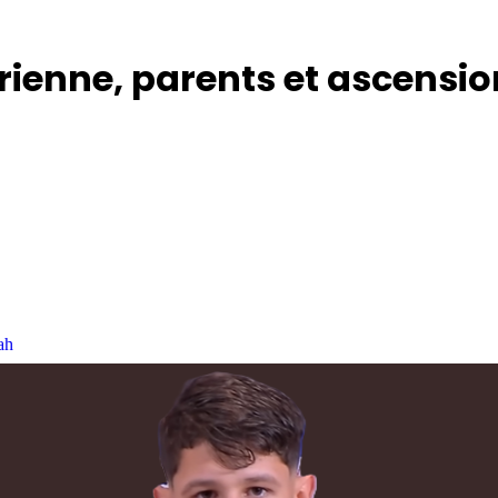
érienne, parents et ascensi
ah