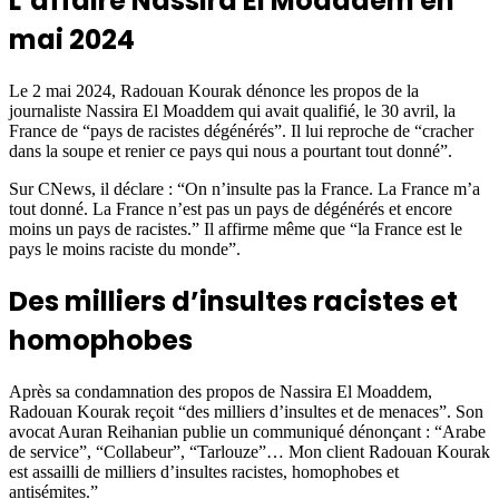
L’affaire Nassira El Moaddem en
mai 2024
Le 2 mai 2024, Radouan Kourak dénonce les propos de la
journaliste Nassira El Moaddem qui avait qualifié, le 30 avril, la
France de “pays de racistes dégénérés”. Il lui reproche de “cracher
dans la soupe et renier ce pays qui nous a pourtant tout donné”.
Sur CNews, il déclare : “On n’insulte pas la France. La France m’a
tout donné. La France n’est pas un pays de dégénérés et encore
moins un pays de racistes.” Il affirme même que “la France est le
pays le moins raciste du monde”.
Des milliers d’insultes racistes et
homophobes
Après sa condamnation des propos de Nassira El Moaddem,
Radouan Kourak reçoit “des milliers d’insultes et de menaces”. Son
avocat Auran Reihanian publie un communiqué dénonçant : “Arabe
de service”, “Collabeur”, “Tarlouze”… Mon client Radouan Kourak
est assailli de milliers d’insultes racistes, homophobes et
antisémites.”