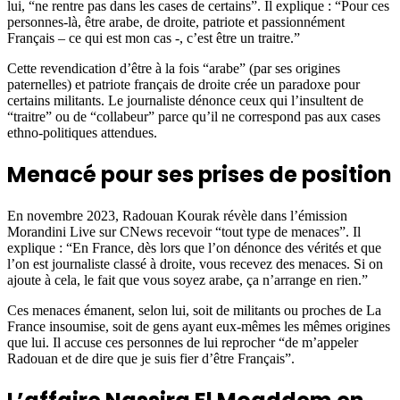
lui, “ne rentre pas dans les cases de certains”. Il explique : “Pour ces
personnes-là, être arabe, de droite, patriote et passionnément
Français – ce qui est mon cas -, c’est être un traitre.”
Cette revendication d’être à la fois “arabe” (par ses origines
paternelles) et patriote français de droite crée un paradoxe pour
certains militants. Le journaliste dénonce ceux qui l’insultent de
“traitre” ou de “collabeur” parce qu’il ne correspond pas aux cases
ethno-politiques attendues.
Menacé pour ses prises de position
En novembre 2023, Radouan Kourak révèle dans l’émission
Morandini Live sur CNews recevoir “tout type de menaces”. Il
explique : “En France, dès lors que l’on dénonce des vérités et que
l’on est journaliste classé à droite, vous recevez des menaces. Si on
ajoute à cela, le fait que vous soyez arabe, ça n’arrange en rien.”
Ces menaces émanent, selon lui, soit de militants ou proches de La
France insoumise, soit de gens ayant eux-mêmes les mêmes origines
que lui. Il accuse ces personnes de lui reprocher “de m’appeler
Radouan et de dire que je suis fier d’être Français”.