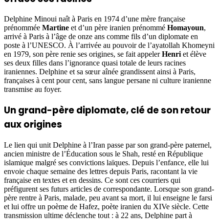
Delphine Minoui naît à Paris en 1974 d’une mère française
prénommée
Martine
et d’un père iranien prénommé
Homayoun
,
arrivé à Paris à l’âge de onze ans comme fils d’un diplomate en
poste à l’UNESCO. À l’arrivée au pouvoir de l’ayatollah Khomeyni
en 1979, son père renie ses origines, se fait appeler
Henri
et élève
ses deux filles dans l’ignorance quasi totale de leurs racines
iraniennes. Delphine et sa sœur aînée grandissent ainsi à Paris,
françaises à cent pour cent, sans langue persane ni culture iranienne
transmise au foyer.
Un grand-père diplomate, clé de son retour
aux origines
Le lien qui unit Delphine à l’Iran passe par son grand-père paternel,
ancien ministre de l’Éducation sous le Shah, resté en République
islamique malgré ses convictions laïques. Depuis l’enfance, elle lui
envoie chaque semaine des lettres depuis Paris, racontant la vie
française en textes et en dessins. Ce sont ces courriers qui
préfigurent ses futurs articles de correspondante. Lorsque son grand-
père rentre à Paris, malade, peu avant sa mort, il lui enseigne le farsi
et lui offre un poème de Hafez, poète iranien du XIVe siècle. Cette
transmission ultime déclenche tout : à 22 ans, Delphine part à