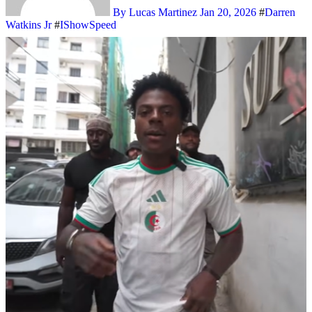
By Lucas Martinez
Jan 20, 2026
#
Darren
Watkins Jr
#
IShowSpeed