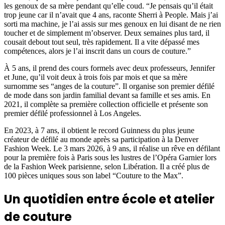
les genoux de sa mère pendant qu’elle coud. “Je pensais qu’il était
trop jeune car il n’avait que 4 ans, raconte Sherri à People. Mais j’ai
sorti ma machine, je l’ai assis sur mes genoux en lui disant de ne rien
toucher et de simplement m’observer. Deux semaines plus tard, il
cousait debout tout seul, très rapidement. Il a vite dépassé mes
compétences, alors je l’ai inscrit dans un cours de couture.”
À 5 ans, il prend des cours formels avec deux professeurs, Jennifer
et June, qu’il voit deux à trois fois par mois et que sa mère
surnomme ses “anges de la couture”. Il organise son premier défilé
de mode dans son jardin familial devant sa famille et ses amis. En
2021, il complète sa première collection officielle et présente son
premier défilé professionnel à Los Angeles.
En 2023, à 7 ans, il obtient le record Guinness du plus jeune
créateur de défilé au monde après sa participation à la Denver
Fashion Week. Le 3 mars 2026, à 9 ans, il réalise un rêve en défilant
pour la première fois à Paris sous les lustres de l’Opéra Garnier lors
de la Fashion Week parisienne, selon Libération. Il a créé plus de
100 pièces uniques sous son label “Couture to the Max”.
Un quotidien entre école et atelier
de couture