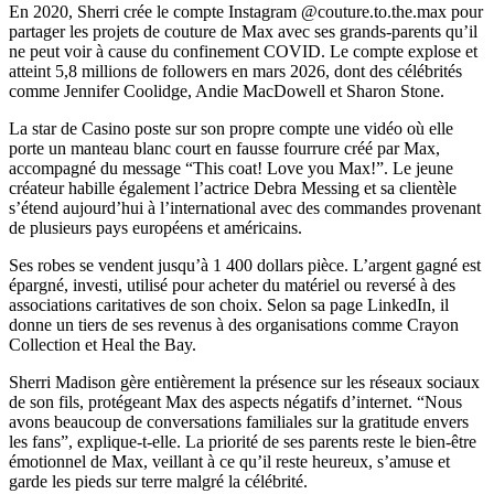
En 2020, Sherri crée le compte Instagram @couture.to.the.max pour
partager les projets de couture de Max avec ses grands-parents qu’il
ne peut voir à cause du confinement COVID. Le compte explose et
atteint 5,8 millions de followers en mars 2026, dont des célébrités
comme Jennifer Coolidge, Andie MacDowell et Sharon Stone.
La star de Casino poste sur son propre compte une vidéo où elle
porte un manteau blanc court en fausse fourrure créé par Max,
accompagné du message “This coat! Love you Max!”. Le jeune
créateur habille également l’actrice Debra Messing et sa clientèle
s’étend aujourd’hui à l’international avec des commandes provenant
de plusieurs pays européens et américains.
Ses robes se vendent jusqu’à 1 400 dollars pièce. L’argent gagné est
épargné, investi, utilisé pour acheter du matériel ou reversé à des
associations caritatives de son choix. Selon sa page LinkedIn, il
donne un tiers de ses revenus à des organisations comme Crayon
Collection et Heal the Bay.
Sherri Madison gère entièrement la présence sur les réseaux sociaux
de son fils, protégeant Max des aspects négatifs d’internet. “Nous
avons beaucoup de conversations familiales sur la gratitude envers
les fans”, explique-t-elle. La priorité de ses parents reste le bien-être
émotionnel de Max, veillant à ce qu’il reste heureux, s’amuse et
garde les pieds sur terre malgré la célébrité.